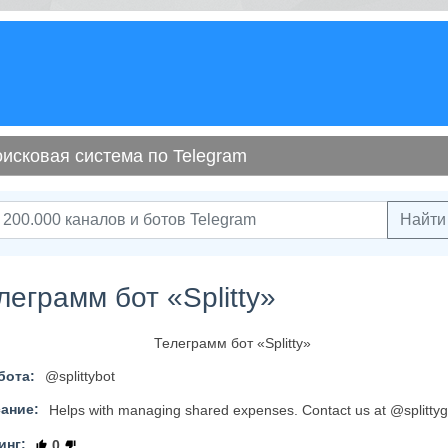
исковая система по Telegram
Найти
леграмм бот «Splitty»
бота:
@splittybot
ание:
Helps with managing shared expenses. Contact us at @splitty
инг:
0