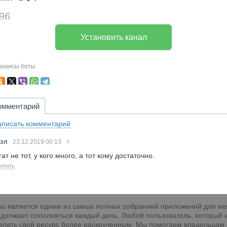
96
Установить канал
нансы
боты
омментарий
писать комментарий
эл
23.12.2019
00:13
#
ат не тот, у кого много, а тот кому достаточно.
етить
e.su является одним из самых полных собраниий приложений для м
должает пополняться каждый день. Любой пользователь, который им
сделать свой ресурс более раскрученным. Мы помогаем владельцам 