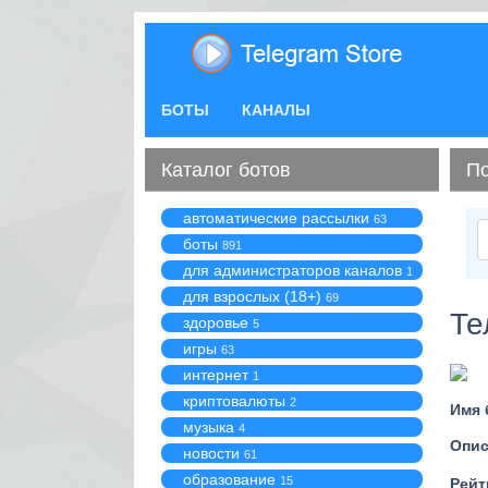
БОТЫ
КАНАЛЫ
Каталог ботов
По
автоматические рассылки
63
боты
891
для администраторов каналов
1
для взрослых (18+)
69
Те
здоровье
5
игры
63
интернет
1
криптовалюты
2
Имя 
музыка
4
Опис
новости
61
образование
15
Рейт