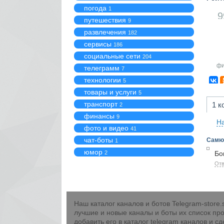
погода
1
9
путешествия
9
развлечения
182
сервисы
186
социальные сети
204
фи
телеграмм
7
технологии
5
товары и услуги
5
транспорт
1 к
2
финансы
9
На
фото и видео
41
чат-боты
Самю
1
юмор
2
Бог
Отв
Наш каталог каналов и ботов Telegram-stor
лучшие и новые каналы и боты их список про
добавить его в каталог telegram каналов и 