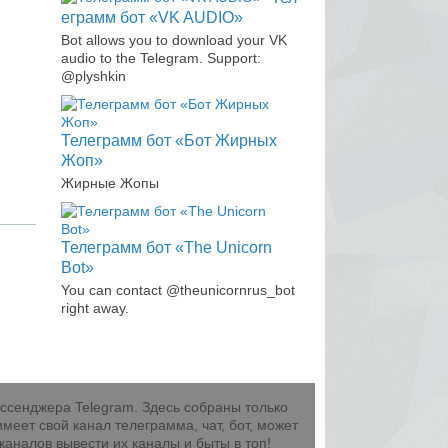
еграмм бот «VK AUDIO»
Bot allows you to download your VK
audio to the Telegram. Support:
@plyshkin
Телеграмм бот «Бот Жирных
Жоп»
Жирные Жопы
Телеграмм бот «The Unicorn
R
Bot»
S
S
You can contact @theunicornrus_bot
right away.
ессенджера Telegram. Здесь собраны только
еет свой канал телеграмма, чат, бот, может
каналов вывести их каналы и быты в топ!