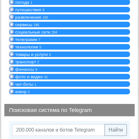
погода
1
путешествия
9
развлечения
182
сервисы
186
социальные сети
204
телеграмм
7
технологии
5
товары и услуги
5
транспорт
2
финансы
9
фото и видео
41
чат-боты
1
юмор
2
Поисковая система по Telegram
Найти