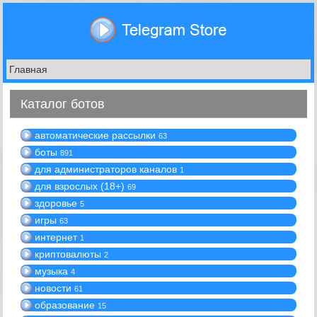
Каталог ботов
автоматические рассылки
63
боты
891
для администраторов каналов
1
для взрослых (18+)
69
здоровье
5
игры
63
интернет
1
криптовалюты
2
музыка
4
новости
61
образование
15