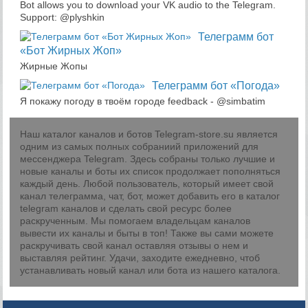
Bot allows you to download your VK audio to the Telegram.
Support: @plyshkin
Телеграмм бот
«Бот Жирных Жоп»
Жирные Жопы
Телеграмм бот «Погода»
Я покажу погоду в твоём городе feedback - @simbatim
Наш каталог каналов и ботов Telegram-store.su является
одним из самых полных собраниий приложений для
мессенджера Telegram. Здесь собраны только лучшие и
новые каналы и боты их список продолжает пополняться
каждый день. Любой пользователь, который имеет свой
канал телеграмма, чат, бот, может добавить его в каталог
telegram каналов и сделать свой ресурс более
раскрученным. Мы помогаем владельцам каналов
вывести их каналы и быты в топ! Также вы сами можете
раскручивать свой канал оставляя отзывы о нем и
выставляя рейтинг. Удачи, заходите ежедневно, чтоб
устанавливать новый канал или бота из нашего каталога.