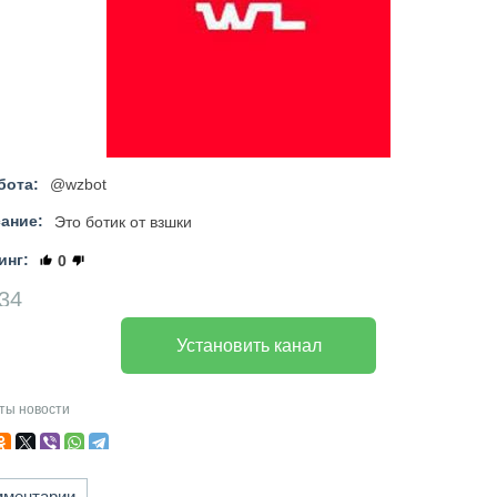
бота:
@wzbot
ание:
Это ботик от взшки
инг:
0
34
Установить канал
ты
новости
мментарии