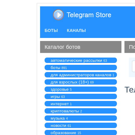
БОТЫ
КАНАЛЫ
Каталог ботов
По
автоматические рассылки
63
боты
891
для администраторов каналов
1
для взрослых (18+)
69
Те
здоровье
5
игры
63
интернет
1
криптовалюты
2
музыка
4
новости
61
образование
15