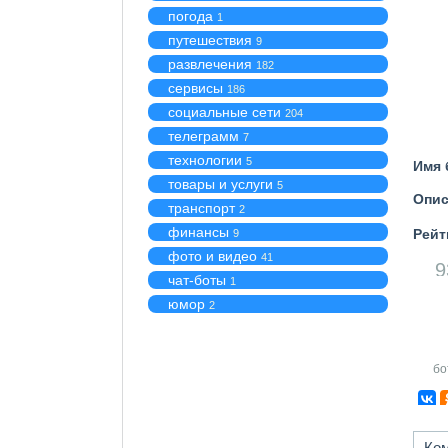
погода
1
путешествия
9
развлечения
182
сервисы
186
социальные сети
204
телеграмм
7
технологии
5
Имя 
товары и услуги
5
Опис
транспорт
2
финансы
Рейт
9
фото и видео
41
9
чат-боты
1
юмор
2
бо
Ко