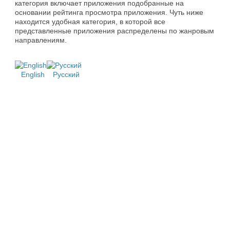
категория включает приложения подобранные на
основании рейтинга просмотра приложения. Чуть ниже
находится удобная категория, в которой все
представленные приложения распределены по жанровым
направлениям.
English
Русский