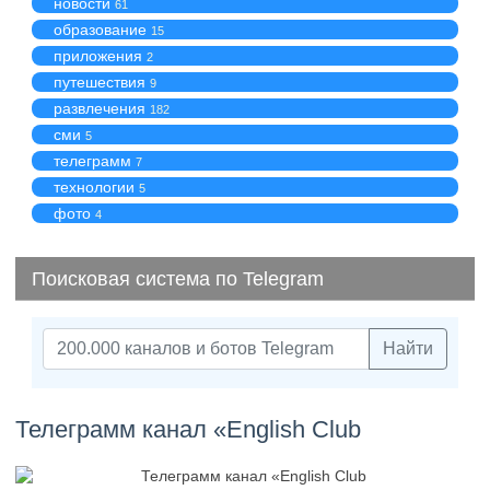
новости
61
образование
15
приложения
2
путешествия
9
развлечения
182
сми
5
телеграмм
7
технологии
5
фото
4
Поисковая система по Telegram
Найти
Телеграмм канал «English Club